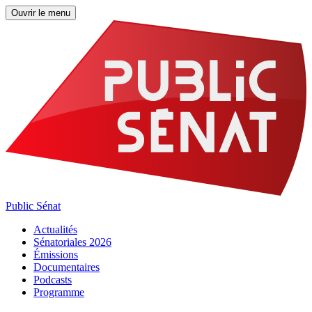
Ouvrir le menu
Public Sénat
Actualités
Sénatoriales 2026
Émissions
Documentaires
Podcasts
Programme