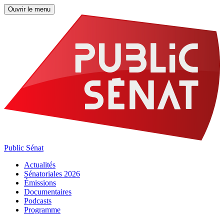
Ouvrir le menu
Public Sénat
Actualités
Sénatoriales 2026
Émissions
Documentaires
Podcasts
Programme