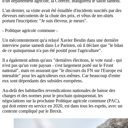
d'un département agricole, la Corrèze, inaugurera le salon samedi.
L'an dernier, sa visite avait été émaillée d'incidents suscités par des
éleveurs mécontents de la chute des prix, et vêtus de tee-shirts
portant l'inscription: "Je suis éleveur, je meurs".
- Politique agricole commune -
Un mécontentement qu'a relayé Xavier Beulin dans une dernière
interview parue samedi dans Le Parisien, où il déclare que "le bilan
de ce quinquennat n'a pas été positif pour l'agriculture".
Il a également admis qu'aux "dernières élections, le vote rural - qui
n'est pas qu'un vote paysan - s'est largement porté sur le Front
national", mais en assurant que "le discours du FN sur l'Europe est
intenable" pour les agriculteurs eux-mêmes. Car beaucoup d'entre
eux sont dépendants des subsides européens.
Au-delà des habituelles revendications nationales de baisse des
charges et des normes pour le prochain quinquennat, les
négociations sur la prochaine Politique agricole commune (PAC),
qui doit entrer en service en 2020, est dans tous les esprits, avec un
contexte compliqué par le Brexit.