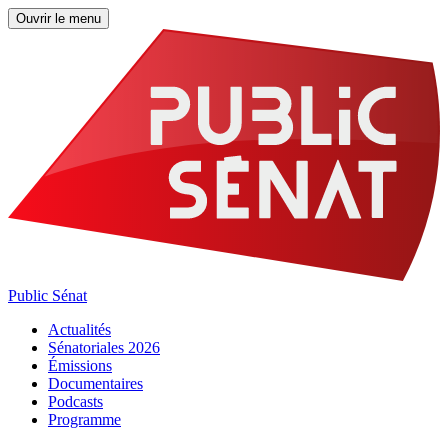
Ouvrir le menu
Public Sénat
Actualités
Sénatoriales 2026
Émissions
Documentaires
Podcasts
Programme