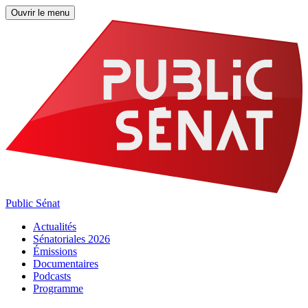
Ouvrir le menu
Public Sénat
Actualités
Sénatoriales 2026
Émissions
Documentaires
Podcasts
Programme