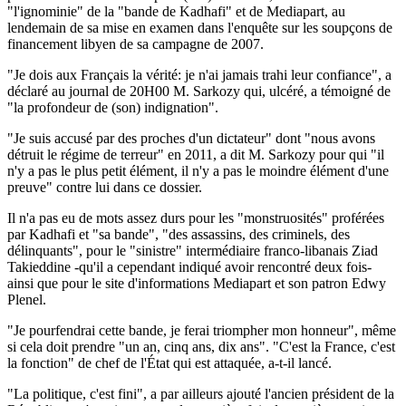
"l'ignominie" de la "bande de Kadhafi" et de Mediapart, au
lendemain de sa mise en examen dans l'enquête sur les soupçons de
financement libyen de sa campagne de 2007.
"Je dois aux Français la vérité: je n'ai jamais trahi leur confiance", a
déclaré au journal de 20H00 M. Sarkozy qui, ulcéré, a témoigné de
"la profondeur de (son) indignation".
"Je suis accusé par des proches d'un dictateur" dont "nous avons
détruit le régime de terreur" en 2011, a dit M. Sarkozy pour qui "il
n'y a pas le plus petit élément, il n'y a pas le moindre élément d'une
preuve" contre lui dans ce dossier.
Il n'a pas eu de mots assez durs pour les "monstruosités" proférées
par Kadhafi et "sa bande", "des assassins, des criminels, des
délinquants", pour le "sinistre" intermédiaire franco-libanais Ziad
Takieddine -qu'il a cependant indiqué avoir rencontré deux fois-
ainsi que pour le site d'informations Mediapart et son patron Edwy
Plenel.
"Je pourfendrai cette bande, je ferai triompher mon honneur", même
si cela doit prendre "un an, cinq ans, dix ans". "C'est la France, c'est
la fonction" de chef de l'État qui est attaquée, a-t-il lancé.
"La politique, c'est fini", a par ailleurs ajouté l'ancien président de la