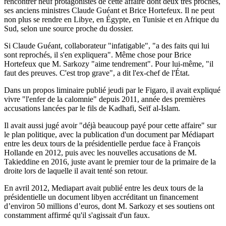
rencontrer neuf protagonistes de cette affaire dont deux très proches,
ses anciens ministres Claude Guéant et Brice Hortefeux. Il ne peut
non plus se rendre en Libye, en Égypte, en Tunisie et en Afrique du
Sud, selon une source proche du dossier.
Si Claude Guéant, collaborateur "infatigable", "a des faits qui lui
sont reprochés, il s'en expliquera". Même chose pour Brice
Hortefeux que M. Sarkozy "aime tendrement". Pour lui-même, "il
faut des preuves. C'est trop grave", a dit l'ex-chef de l'État.
Dans un propos liminaire publié jeudi par le Figaro, il avait expliqué
vivre "l'enfer de la calomnie" depuis 2011, année des premières
accusations lancées par le fils de Kadhafi, Seïf al-Islam.
Il avait aussi jugé avoir "déjà beaucoup payé pour cette affaire" sur
le plan politique, avec la publication d'un document par Médiapart
entre les deux tours de la présidentielle perdue face à François
Hollande en 2012, puis avec les nouvelles accusations de M.
Takieddine en 2016, juste avant le premier tour de la primaire de la
droite lors de laquelle il avait tenté son retour.
En avril 2012, Mediapart avait publié entre les deux tours de la
présidentielle un document libyen accréditant un financement
d’environ 50 millions d’euros, dont M. Sarkozy et ses soutiens ont
constamment affirmé qu'il s'agissait d'un faux.