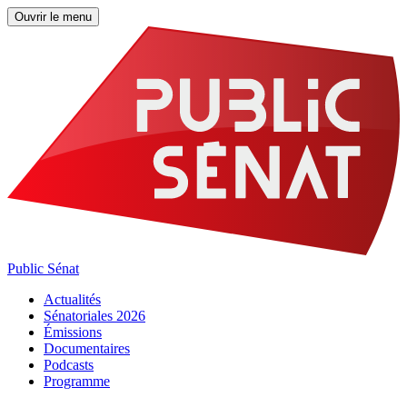
Ouvrir le menu
Public Sénat
Actualités
Sénatoriales 2026
Émissions
Documentaires
Podcasts
Programme