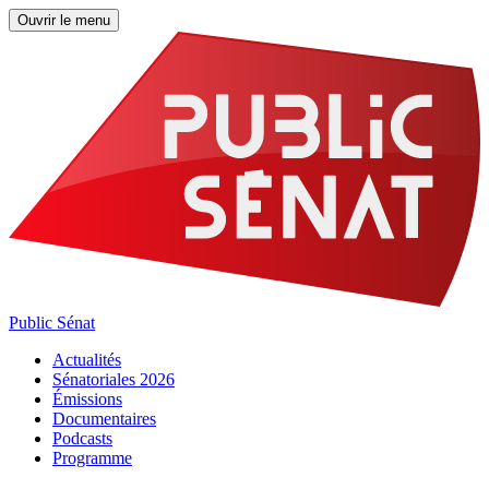
Ouvrir le menu
Public Sénat
Actualités
Sénatoriales 2026
Émissions
Documentaires
Podcasts
Programme