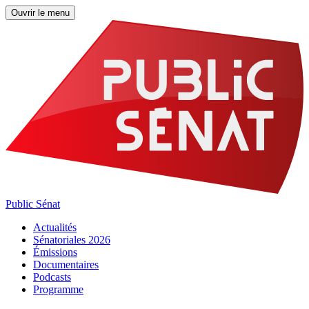
Ouvrir le menu
Public Sénat
Actualités
Sénatoriales 2026
Émissions
Documentaires
Podcasts
Programme