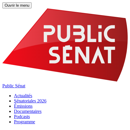
Ouvrir le menu
Public Sénat
Actualités
Sénatoriales 2026
Émissions
Documentaires
Podcasts
Programme