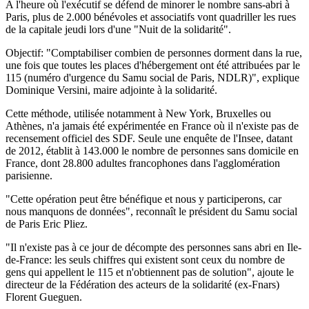
A l'heure où l'exécutif se défend de minorer le nombre sans-abri à
Paris, plus de 2.000 bénévoles et associatifs vont quadriller les rues
de la capitale jeudi lors d'une "Nuit de la solidarité".
Objectif: "Comptabiliser combien de personnes dorment dans la rue,
une fois que toutes les places d'hébergement ont été attribuées par le
115 (numéro d'urgence du Samu social de Paris, NDLR)", explique
Dominique Versini, maire adjointe à la solidarité.
Cette méthode, utilisée notamment à New York, Bruxelles ou
Athènes, n'a jamais été expérimentée en France où il n'existe pas de
recensement officiel des SDF. Seule une enquête de l'Insee, datant
de 2012, établit à 143.000 le nombre de personnes sans domicile en
France, dont 28.800 adultes francophones dans l'agglomération
parisienne.
"Cette opération peut être bénéfique et nous y participerons, car
nous manquons de données", reconnaît le président du Samu social
de Paris Eric Pliez.
"Il n'existe pas à ce jour de décompte des personnes sans abri en Ile-
de-France: les seuls chiffres qui existent sont ceux du nombre de
gens qui appellent le 115 et n'obtiennent pas de solution", ajoute le
directeur de la Fédération des acteurs de la solidarité (ex-Fnars)
Florent Gueguen.