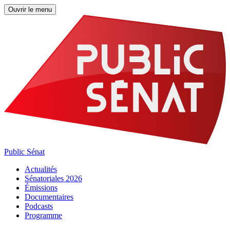
Ouvrir le menu
Public Sénat
Actualités
Sénatoriales 2026
Émissions
Documentaires
Podcasts
Programme