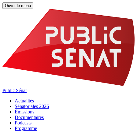
Ouvrir le menu
Public Sénat
Actualités
Sénatoriales 2026
Émissions
Documentaires
Podcasts
Programme