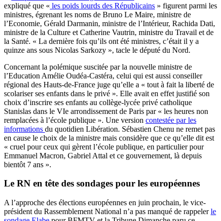
expliqué que «
les poids lourds des Républicains
» figurent parmi les
ministres, égrenant les noms de Bruno Le Maire, ministre de
l’Economie, Gérald Darmanin, ministre de l’Intérieur, Rachida Dati,
ministre de la Culture et Catherine Vautrin, ministre du Travail et de
la Santé. « La dernière fois qu’ils ont été ministres, c’était il y a
quinze ans sous Nicolas Sarkozy », tacle le député du Nord.
Concernant la polémique suscitée par la nouvelle ministre de
l’Education Amélie Oudéa-Castéra, celui qui est aussi conseiller
régional des Hauts-de-France juge qu’elle a « tout à fait la liberté de
scolariser ses enfants dans le privé ». Elle avait en effet justifié son
choix d’inscrire ses enfants au collège-lycée privé catholique
Stanislas dans le VIe arrondissement de Paris par « les heures non
remplacées à l’école publique ». Une version
contestée par les
informations
du quotidien Libération. Sébastien Chenu ne remet pas
en cause le choix de la ministre mais considère que ce qu’elle dit est
« cruel pour ceux qui gèrent l’école publique, en particulier pour
Emmanuel Macron, Gabriel Attal et ce gouvernement, là depuis
bientôt 7 ans ».
Le RN en tête des sondages pour les européennes
A l’approche des élections européennes en juin prochain, le vice-
président du Rassemblement National n’a pas manqué de rappeler
le
sondage Elabe
pour BFMTV et la Tribune Dimanche paru ce