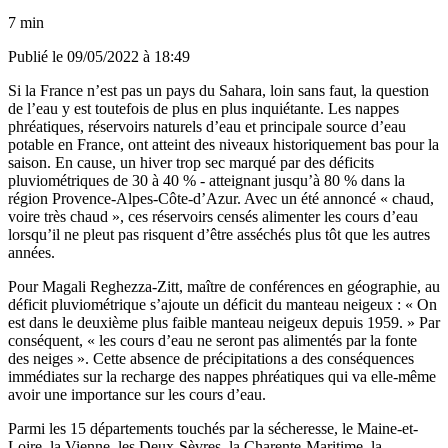
7 min
Publié le
09/05/2022 à 18:49
Si la France n’est pas un pays du Sahara, loin sans faut, la question
de l’eau y est toutefois de plus en plus inquiétante. Les nappes
phréatiques, réservoirs naturels d’eau et principale source d’eau
potable en France, ont atteint des niveaux historiquement bas pour la
saison. En cause, un hiver trop sec marqué par des déficits
pluviométriques de 30 à 40 % - atteignant jusqu’à 80 % dans la
région Provence-Alpes-Côte-d’Azur. Avec un été annoncé « chaud,
voire très chaud », ces réservoirs censés alimenter les cours d’eau
lorsqu’il ne pleut pas risquent d’être asséchés plus tôt que les autres
années.
Pour Magali Reghezza-Zitt, maître de conférences en géographie, au
déficit pluviométrique s’ajoute un déficit du manteau neigeux : « On
est dans le deuxième plus faible manteau neigeux depuis 1959. » Par
conséquent, « les cours d’eau ne seront pas alimentés par la fonte
des neiges ». Cette absence de précipitations a des conséquences
immédiates sur la recharge des nappes phréatiques qui va elle-même
avoir une importance sur les cours d’eau.
Parmi les 15 départements touchés par la sécheresse, le Maine-et-
Loire, la Vienne, les Deux-Sèvres, la Charente-Maritime, la