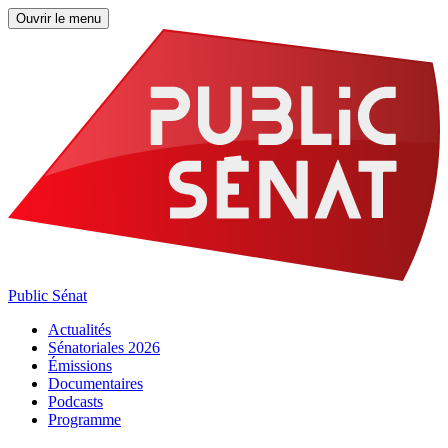
Ouvrir le menu
Public Sénat
Actualités
Sénatoriales 2026
Émissions
Documentaires
Podcasts
Programme