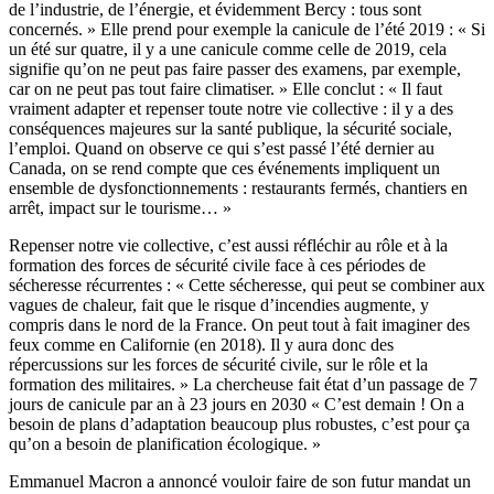
de l’industrie, de l’énergie, et évidemment Bercy : tous sont
concernés. » Elle prend pour exemple la canicule de l’été 2019 : « Si
un été sur quatre, il y a une canicule comme celle de 2019, cela
signifie qu’on ne peut pas faire passer des examens, par exemple,
car on ne peut pas tout faire climatiser. » Elle conclut : « Il faut
vraiment adapter et repenser toute notre vie collective : il y a des
conséquences majeures sur la santé publique, la sécurité sociale,
l’emploi. Quand on observe ce qui s’est passé l’été dernier au
Canada, on se rend compte que ces événements impliquent un
ensemble de dysfonctionnements : restaurants fermés, chantiers en
arrêt, impact sur le tourisme… »
Repenser notre vie collective, c’est aussi réfléchir au rôle et à la
formation des forces de sécurité civile face à ces périodes de
sécheresse récurrentes : « Cette sécheresse, qui peut se combiner aux
vagues de chaleur, fait que le risque d’incendies augmente, y
compris dans le nord de la France. On peut tout à fait imaginer des
feux comme en Californie (en 2018). Il y aura donc des
répercussions sur les forces de sécurité civile, sur le rôle et la
formation des militaires. » La chercheuse fait état d’un passage de 7
jours de canicule par an à 23 jours en 2030 « C’est demain ! On a
besoin de plans d’adaptation beaucoup plus robustes, c’est pour ça
qu’on a besoin de planification écologique. »
Emmanuel Macron a annoncé vouloir faire de son futur mandat un