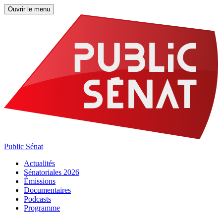
Ouvrir le menu
Public Sénat
Actualités
Sénatoriales 2026
Émissions
Documentaires
Podcasts
Programme