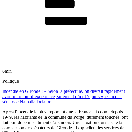
6min
Politique
Incendie en Gironde : « Selon la préfecture, on devrait rapidement
avoir un retour d’expérience, sûrement d’ici 15 jours », estime la
sénatrice Nathalie Delattre
Après l’incendie le plus important que la France ait connu depuis
1949, les habitants de la commune du Porge, durement touchés, ont
fait part de leur sentiment d’abandon. Une situation qui suscite la
compassion des sénateurs de Gironde. Ils appellent les services de