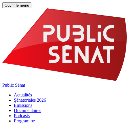
Ouvrir le menu
Public Sénat
Actualités
Sénatoriales 2026
Émissions
Documentaires
Podcasts
Programme