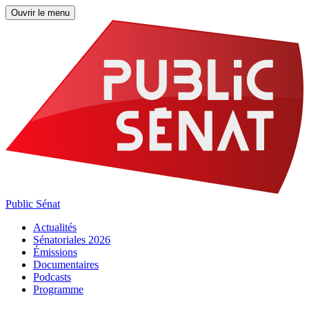
Ouvrir le menu
Public Sénat
Actualités
Sénatoriales 2026
Émissions
Documentaires
Podcasts
Programme