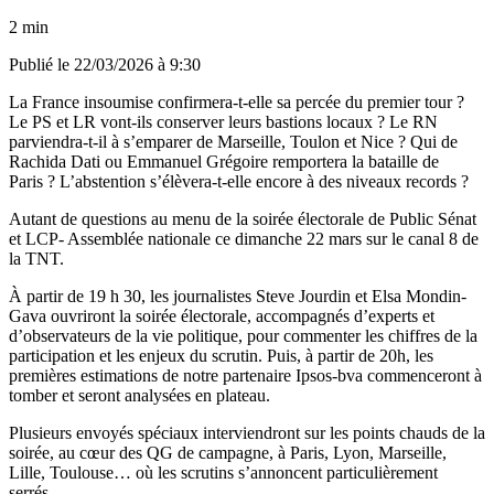
2 min
Publié le
22/03/2026 à 9:30
La France insoumise confirmera-t-elle sa percée du premier tour ?
Le PS et LR vont-ils conserver leurs bastions locaux ? Le RN
parviendra-t-il à s’emparer de Marseille, Toulon et Nice ? Qui de
Rachida Dati ou Emmanuel Grégoire remportera la bataille de
Paris ? L’abstention s’élèvera-t-elle encore à des niveaux records ?
Autant de questions au menu de la soirée électorale de Public Sénat
et LCP- Assemblée nationale ce dimanche 22 mars sur le canal 8 de
la TNT.
À partir de 19 h 30, les journalistes Steve Jourdin et Elsa Mondin-
Gava ouvriront la soirée électorale, accompagnés d’experts et
d’observateurs de la vie politique, pour commenter les chiffres de la
participation et les enjeux du scrutin. Puis, à partir de 20h, les
premières estimations de notre partenaire Ipsos-bva commenceront à
tomber et seront analysées en plateau.
Plusieurs envoyés spéciaux interviendront sur les points chauds de la
soirée, au cœur des QG de campagne, à Paris, Lyon, Marseille,
Lille, Toulouse… où les scrutins s’annoncent particulièrement
serrés.