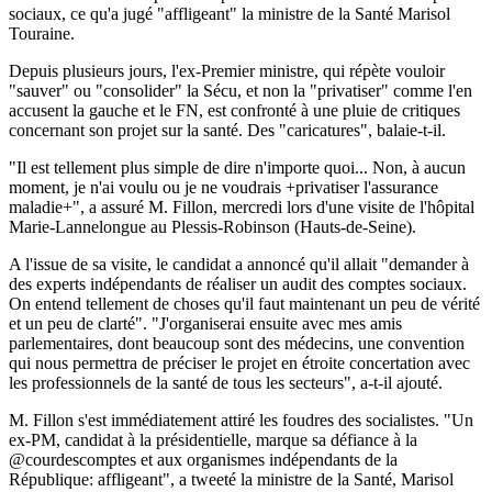
sociaux, ce qu'a jugé "affligeant" la ministre de la Santé Marisol
Touraine.
Depuis plusieurs jours, l'ex-Premier ministre, qui répète vouloir
"sauver" ou "consolider" la Sécu, et non la "privatiser" comme l'en
accusent la gauche et le FN, est confronté à une pluie de critiques
concernant son projet sur la santé. Des "caricatures", balaie-t-il.
"Il est tellement plus simple de dire n'importe quoi... Non, à aucun
moment, je n'ai voulu ou je ne voudrais +privatiser l'assurance
maladie+", a assuré M. Fillon, mercredi lors d'une visite de l'hôpital
Marie-Lannelongue au Plessis-Robinson (Hauts-de-Seine).
A l'issue de sa visite, le candidat a annoncé qu'il allait "demander à
des experts indépendants de réaliser un audit des comptes sociaux.
On entend tellement de choses qu'il faut maintenant un peu de vérité
et un peu de clarté". "J'organiserai ensuite avec mes amis
parlementaires, dont beaucoup sont des médecins, une convention
qui nous permettra de préciser le projet en étroite concertation avec
les professionnels de la santé de tous les secteurs", a-t-il ajouté.
M. Fillon s'est immédiatement attiré les foudres des socialistes. "Un
ex-PM, candidat à la présidentielle, marque sa défiance à la
@courdescomptes et aux organismes indépendants de la
République: affligeant", a tweeté la ministre de la Santé, Marisol