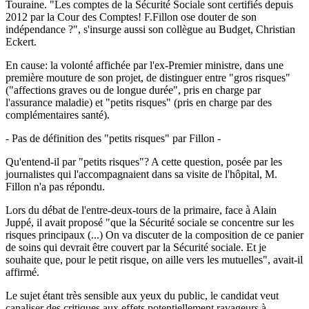
Touraine. "Les comptes de la Sécurité Sociale sont certifiés depuis
2012 par la Cour des Comptes! F.Fillon ose douter de son
indépendance ?", s'insurge aussi son collègue au Budget, Christian
Eckert.
En cause: la volonté affichée par l'ex-Premier ministre, dans une
première mouture de son projet, de distinguer entre "gros risques"
("affections graves ou de longue durée", pris en charge par
l'assurance maladie) et "petits risques" (pris en charge par des
complémentaires santé).
- Pas de définition des "petits risques" par Fillon -
Qu'entend-il par "petits risques"? A cette question, posée par les
journalistes qui l'accompagnaient dans sa visite de l'hôpital, M.
Fillon n'a pas répondu.
Lors du débat de l'entre-deux-tours de la primaire, face à Alain
Juppé, il avait proposé "que la Sécurité sociale se concentre sur les
risques principaux (...) On va discuter de la composition de ce panier
de soins qui devrait être couvert par la Sécurité sociale. Et je
souhaite que, pour le petit risque, on aille vers les mutuelles", avait-il
affirmé.
Le sujet étant très sensible aux yeux du public, le candidat veut
canaliser des critiques aux effets potentiellement ravageurs à