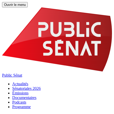
Ouvrir le menu
Public Sénat
Actualités
Sénatoriales 2026
Émissions
Documentaires
Podcasts
Programme