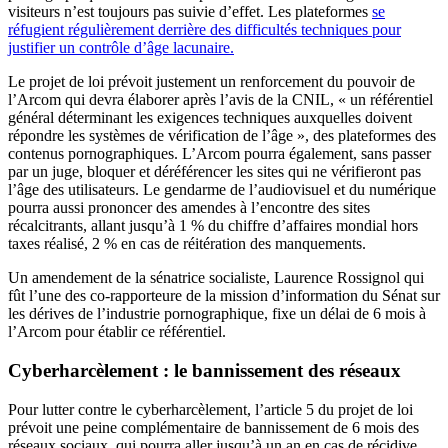
visiteurs n’est toujours pas suivie d’effet. Les plateformes
se
réfugient régulièrement derrière des difficultés techniques pour
justifier un contrôle d’âge lacunaire.
Le projet de loi prévoit justement un renforcement du pouvoir de
l’Arcom qui devra élaborer après l’avis de la CNIL, « un référentiel
général déterminant les exigences techniques auxquelles doivent
répondre les systèmes de vérification de l’âge », des plateformes des
contenus pornographiques. L’Arcom pourra également, sans passer
par un juge, bloquer et déréférencer les sites qui ne vérifieront pas
l’âge des utilisateurs. Le gendarme de l’audiovisuel et du numérique
pourra aussi prononcer des amendes à l’encontre des sites
récalcitrants, allant jusqu’à 1 % du chiffre d’affaires mondial hors
taxes réalisé, 2 % en cas de réitération des manquements.
Un amendement de la sénatrice socialiste, Laurence Rossignol qui
fût l’une des co-rapporteure de la mission d’information du Sénat sur
les dérives de l’industrie pornographique, fixe un délai de 6 mois à
l’Arcom pour établir ce référentiel.
Cyberharcèlement : le bannissement des réseaux
Pour lutter contre le cyberharcèlement, l’article 5 du projet de loi
prévoit une peine complémentaire de bannissement de 6 mois des
réseaux sociaux, qui pourra aller jusqu’à un an en cas de récidive.