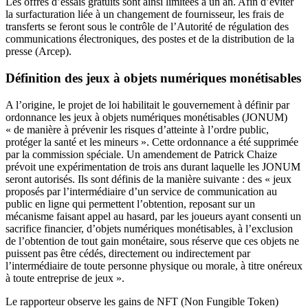
Les offres d’essais gratuits sont ainsi limitées à un an. Afin d’éviter
la surfacturation liée à un changement de fournisseur, les frais de
transferts se feront sous le contrôle de l’Autorité de régulation des
communications électroniques, des postes et de la distribution de la
presse (Arcep).
Définition des jeux à objets numériques monétisables
A l’origine, le projet de loi habilitait le gouvernement à définir par
ordonnance les jeux à objets numériques monétisables (JONUM)
« de manière à prévenir les risques d’atteinte à l’ordre public,
protéger la santé et les mineurs ». Cette ordonnance a été supprimée
par la commission spéciale. Un amendement de Patrick Chaize
prévoit une expérimentation de trois ans durant laquelle les JONUM
seront autorisés. Ils sont définis de la manière suivante : des « jeux
proposés par l’intermédiaire d’un service de communication au
public en ligne qui permettent l’obtention, reposant sur un
mécanisme faisant appel au hasard, par les joueurs ayant consenti un
sacrifice financier, d’objets numériques monétisables, à l’exclusion
de l’obtention de tout gain monétaire, sous réserve que ces objets ne
puissent pas être cédés, directement ou indirectement par
l’intermédiaire de toute personne physique ou morale, à titre onéreux
à toute entreprise de jeux ».
Le rapporteur observe les gains de NFT (Non Fungible Token)