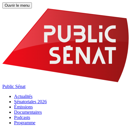
Ouvrir le menu
Public Sénat
Actualités
Sénatoriales 2026
Émissions
Documentaires
Podcasts
Programme