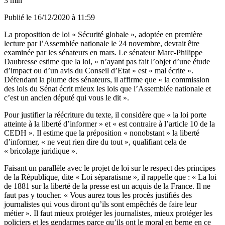
3 min
Publié le
16/12/2020 à 11:59
La proposition de loi « Sécurité globale », adoptée en première
lecture par l’Assemblée nationale le 24 novembre, devrait être
examinée par les sénateurs en mars. Le sénateur Marc-Philippe
Daubresse estime que la loi, « n’ayant pas fait l’objet d’une étude
d’impact ou d’un avis du Conseil d’Etat » est « mal écrite ».
Défendant la plume des sénateurs, il affirme que « la commission
des lois du Sénat écrit mieux les lois que l’Assemblée nationale et
c’est un ancien député qui vous le dit ».
Pour justifier la réécriture du texte, il considère que « la loi porte
atteinte à la liberté d’informer » et « est contraire à l’article 10 de la
CEDH ».
Il estime que la préposition « nonobstant » la liberté
d’informer, « ne veut rien dire du tout », qualifiant cela de
« bricolage juridique ».
Faisant un parallèle avec le projet de loi sur le respect des principes
de la République, dite « Loi séparatisme », il rappelle que :
« La loi
de 1881 sur la liberté de la presse est un acquis de la France. Il ne
faut pas y toucher. « Vous aurez tous les procès justifiés des
journalistes qui vous diront qu’ils sont empêchés de faire leur
métier ». Il faut mieux protéger les journalistes, mieux protéger les
policiers et les gendarmes parce qu’ils ont le moral en berne en ce