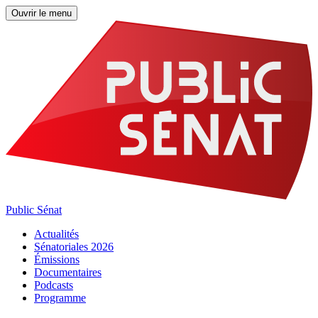
Ouvrir le menu
Public Sénat
Actualités
Sénatoriales 2026
Émissions
Documentaires
Podcasts
Programme