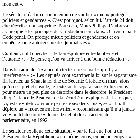
moment ».
Le sénateur réaffirme son intention de vouloir « mieux protéger
policiers et gendarmes ». C’est pourquoi, selon lui, l’article 24 doit
être réécrit et non supprimé. Pour cela, Marc-Philippe Daubresse
assure que « les principes de sa rédaction sont clairs. On rentre par le
Code pénal. On protège mieux policiers et gendarmes et on
empêche toute autocensure des journalistes ».
Confiant, il dit chercher « le bon équilibre entre la liberté et
l’autorité ». « Je pense qu’on va arriver à une bonne rédaction ».
Dans le cadre de l’examen du texte, il reconnaît « qu’il y a
interférence » : « Les députés vont examiner la loi sur le séparatisme
fin janvier, au Sénat la loi dite de Sécurité Globale en mars, alors
qu’on est prêt et ensuite, le texte sur le séparatisme. Entre-temps,
pour mettre un peu plus de désordre dans le désordre, le Président
dit qu’il lance le Beauvau de la sécurité », explique-t-il. Le risque,
ici, est de « détricoter une partie de ses deux lois », selon lui. Il
déplore un « mouvement brownien » reconnaissant qu’il n’a jamais
vu « un tel désordre » depuis le début de sa carrière de
parlementaire, en 1992.
Le sénateur explique cette situation « par le fait que l’on a un
Président de la République « en même temps, en même temps » ».