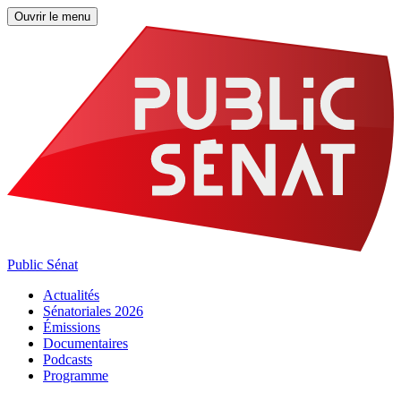
Ouvrir le menu
Public Sénat
Actualités
Sénatoriales 2026
Émissions
Documentaires
Podcasts
Programme