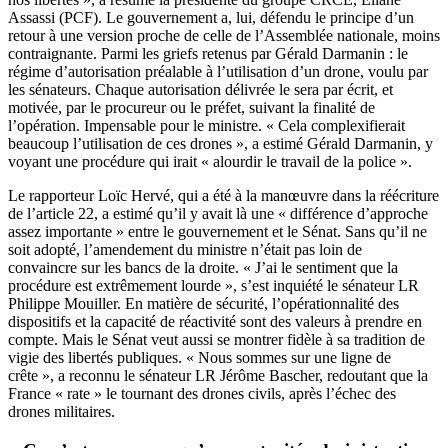
Assassi (PCF). Le gouvernement a, lui, défendu le principe d’un
retour à une version proche de celle de l’Assemblée nationale, moins
contraignante. Parmi les griefs retenus par Gérald Darmanin : le
régime d’autorisation préalable à l’utilisation d’un drone, voulu par
les sénateurs. Chaque autorisation délivrée le sera par écrit, et
motivée, par le procureur ou le préfet, suivant la finalité de
l’opération. Impensable pour le ministre. « Cela complexifierait
beaucoup l’utilisation de ces drones », a estimé Gérald Darmanin, y
voyant une procédure qui irait « alourdir le travail de la police ».
Le rapporteur Loïc Hervé, qui a été à la manœuvre dans la réécriture
de l’article 22, a estimé qu’il y avait là une « différence d’approche
assez importante » entre le gouvernement et le Sénat. Sans qu’il ne
soit adopté, l’amendement du ministre n’était pas loin de
convaincre sur les bancs de la droite. « J’ai le sentiment que la
procédure est extrêmement lourde », s’est inquiété le sénateur LR
Philippe Mouiller. En matière de sécurité, l’opérationnalité des
dispositifs et la capacité de réactivité sont des valeurs à prendre en
compte. Mais le Sénat veut aussi se montrer fidèle à sa tradition de
vigie des libertés publiques. « Nous sommes sur une ligne de
crête », a reconnu le sénateur LR Jérôme Bascher, redoutant que la
France « rate » le tournant des drones civils, après l’échec des
drones militaires.