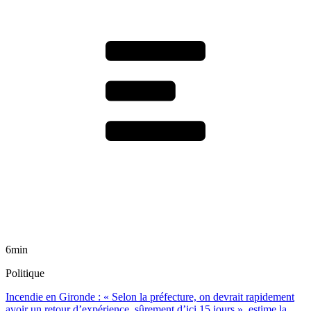
6min
Politique
Incendie en Gironde : « Selon la préfecture, on devrait rapidement
avoir un retour d’expérience, sûrement d’ici 15 jours », estime la