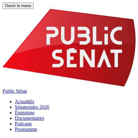
Ouvrir le menu
Public Sénat
Actualités
Sénatoriales 2026
Émissions
Documentaires
Podcasts
Programme