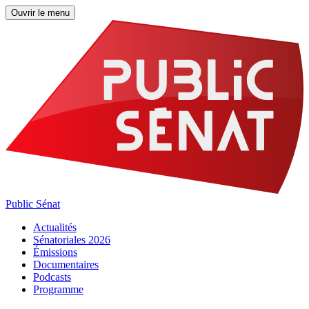
Ouvrir le menu
Public Sénat
Actualités
Sénatoriales 2026
Émissions
Documentaires
Podcasts
Programme