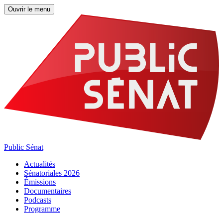
Ouvrir le menu
Public Sénat
Actualités
Sénatoriales 2026
Émissions
Documentaires
Podcasts
Programme