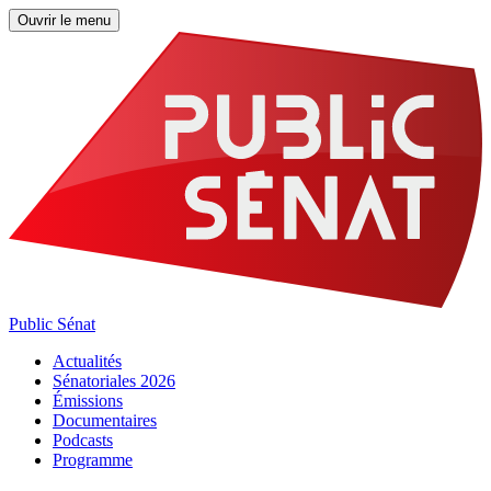
Ouvrir le menu
Public Sénat
Actualités
Sénatoriales 2026
Émissions
Documentaires
Podcasts
Programme