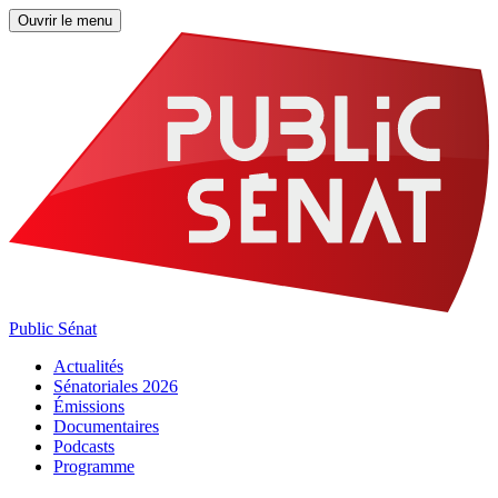
Ouvrir le menu
Public Sénat
Actualités
Sénatoriales 2026
Émissions
Documentaires
Podcasts
Programme