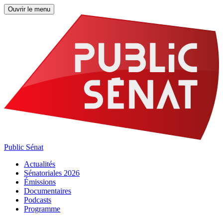
Ouvrir le menu
Public Sénat
Actualités
Sénatoriales 2026
Émissions
Documentaires
Podcasts
Programme