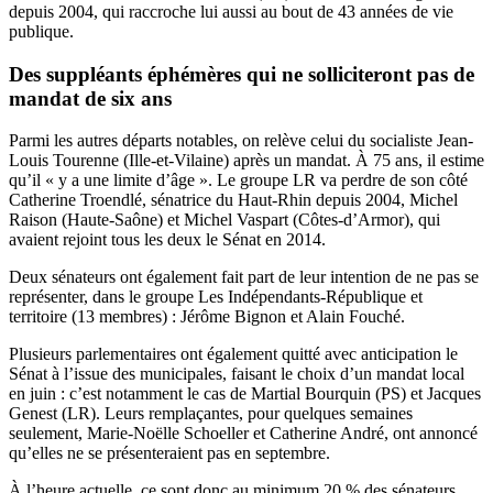
depuis 2004, qui raccroche lui aussi au bout de 43 années de vie
publique.
Des suppléants éphémères qui ne solliciteront pas de
mandat de six ans
Parmi les autres départs notables, on relève celui du socialiste Jean-
Louis Tourenne (Ille-et-Vilaine) après un mandat. À 75 ans, il estime
qu’il « y a une limite d’âge ». Le groupe LR va perdre de son côté
Catherine Troendlé, sénatrice du Haut-Rhin depuis 2004, Michel
Raison (Haute-Saône) et Michel Vaspart (Côtes-d’Armor), qui
avaient rejoint tous les deux le Sénat en 2014.
Deux sénateurs ont également fait part de leur intention de ne pas se
représenter, dans le groupe Les Indépendants-République et
territoire (13 membres) : Jérôme Bignon et Alain Fouché.
Plusieurs parlementaires ont également quitté avec anticipation le
Sénat à l’issue des municipales, faisant le choix d’un mandat local
en juin : c’est notamment le cas de Martial Bourquin (PS) et Jacques
Genest (LR). Leurs remplaçantes, pour quelques semaines
seulement, Marie-Noëlle Schoeller et Catherine André, ont annoncé
qu’elles ne se présenteraient pas en septembre.
À l’heure actuelle, ce sont donc au minimum 20 % des sénateurs