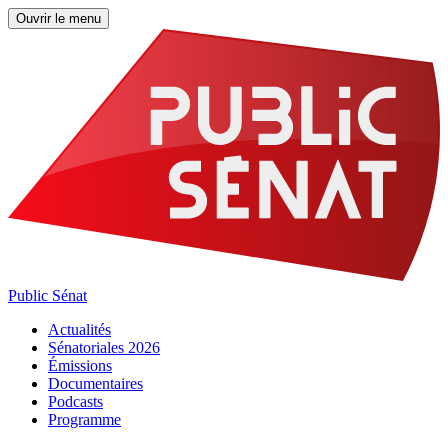
Ouvrir le menu
Public Sénat
Actualités
Sénatoriales 2026
Émissions
Documentaires
Podcasts
Programme