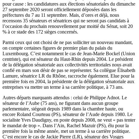
pour cause : les candidatures aux élections sénatoriales du dimanche
27 septembre 2020 seront officiellement déposées dans les
préfectures du 7 au 11 septembre. Mais, d’ores et déjà, nous
recensons 35 sénateurs et sénatrices qui ne seront pas candidats à
l’occasion du prochain renouvellement par moitié du Sénat, soit 20
% à ce stade des 172 sièges concernés.
Parmi ceux qui ont choisi de ne pas solliciter un nouveau mandant,
on compte certaines figures de premier plan du palais du
Luxembourg. C’est notamment le cas de Jean-Marie Bockel (Union
centriste), qui est sénateur du Haut-Rhin depuis 2004. Le président
de la délégation sénatoriale aux collectivités territoriales
nous avait
confié en mars
son désir de pas se représenter. Sa collègue Élisabeth
Lamure, sénatrice LR du Rhône, raccroche également. Elue pour la
première fois en 2004, la présidente de la délégation sénatoriale aux
entreprises
va mettre un terme à sa carrière politique
, à 73 ans.
Autres départs marquants attendus : celui de Philippe Adnot. Le
sénateur de l’Aube (75 ans), ne figurant dans aucun groupe
parlementaire, siégeait depuis 1989 dans la chambre haute, ou
encore Roland Courteau (PS), sénateur de l’Aude depuis 1980. Le
socialiste Yves Daudigny, en poste depuis 2008, ne veut « pas tenter
le mandat de trop ». Dans l’Ain, Rachel Mazuir (PS), élu pour la
première fois la même année, met un terme à sa carrière politique.
C’est encore le cas de Jackie Pierre (LR), sénateur des Vosges