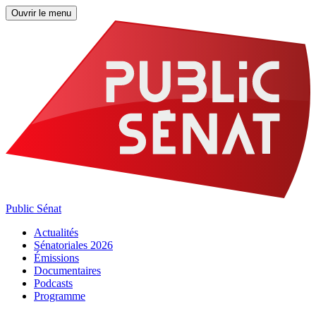
Ouvrir le menu
Public Sénat
Actualités
Sénatoriales 2026
Émissions
Documentaires
Podcasts
Programme