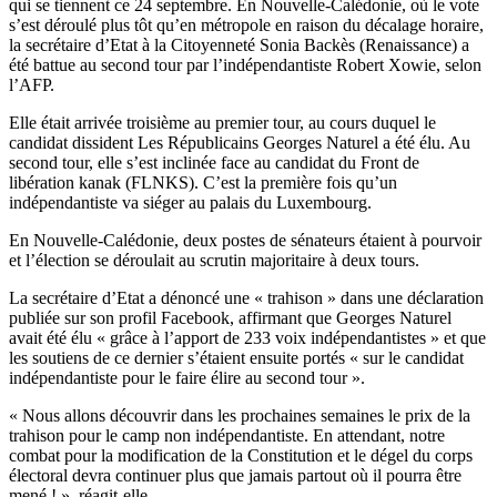
qui se tiennent ce 24 septembre. En Nouvelle-Calédonie, où le vote
s’est déroulé plus tôt qu’en métropole en raison du décalage horaire,
la secrétaire d’Etat à la Citoyenneté Sonia Backès (Renaissance) a
été battue au second tour par l’indépendantiste Robert Xowie, selon
l’AFP.
Elle était arrivée troisième au premier tour, au cours duquel le
candidat dissident Les Républicains Georges Naturel a été élu. Au
second tour, elle s’est inclinée face au candidat du Front de
libération kanak (FLNKS). C’est la première fois qu’un
indépendantiste va siéger au palais du Luxembourg.
En Nouvelle-Calédonie, deux postes de sénateurs étaient à pourvoir
et l’élection se déroulait au scrutin majoritaire à deux tours.
La secrétaire d’Etat a dénoncé une « trahison » dans une déclaration
publiée sur son profil Facebook, affirmant que Georges Naturel
avait été élu « grâce à l’apport de 233 voix indépendantistes » et que
les soutiens de ce dernier s’étaient ensuite portés « sur le candidat
indépendantiste pour le faire élire au second tour ».
« Nous allons découvrir dans les prochaines semaines le prix de la
trahison pour le camp non indépendantiste. En attendant, notre
combat pour la modification de la Constitution et le dégel du corps
électoral devra continuer plus que jamais partout où il pourra être
mené ! », réagit-elle.