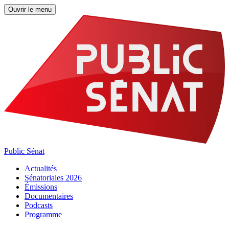
Ouvrir le menu
Public Sénat
Actualités
Sénatoriales 2026
Émissions
Documentaires
Podcasts
Programme