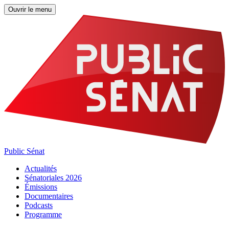
Ouvrir le menu
Public Sénat
Actualités
Sénatoriales 2026
Émissions
Documentaires
Podcasts
Programme