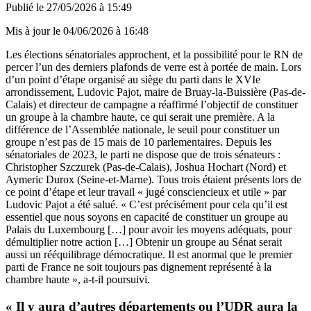
Publié le
27/05/2026 à 15:49
Mis à jour le
04/06/2026 à 16:48
Les élections sénatoriales approchent, et la possibilité pour le RN de
percer l’un des derniers plafonds de verre est à portée de main. Lors
d’un point d’étape organisé au siège du parti dans le XVIe
arrondissement, Ludovic Pajot, maire de Bruay-la-Buissière (Pas-de-
Calais) et directeur de campagne a réaffirmé l’objectif de constituer
un groupe à la chambre haute, ce qui serait une première. A la
différence de l’Assemblée nationale, le seuil pour constituer un
groupe n’est pas de 15 mais de 10 parlementaires. Depuis les
sénatoriales de 2023, le parti ne dispose que de trois sénateurs :
Christopher Szczurek (Pas-de-Calais), Joshua Hochart (Nord) et
Aymeric Durox (Seine-et-Marne). Tous trois étaient présents lors de
ce point d’étape et leur travail « jugé consciencieux et utile » par
Ludovic Pajot a été salué. « C’est précisément pour cela qu’il est
essentiel que nous soyons en capacité de constituer un groupe au
Palais du Luxembourg […] pour avoir les moyens adéquats, pour
démultiplier notre action […] Obtenir un groupe au Sénat serait
aussi un rééquilibrage démocratique. Il est anormal que le premier
parti de France ne soit toujours pas dignement représenté à la
chambre haute », a-t-il poursuivi.
« Il y aura d’autres départements ou l’UDR aura la