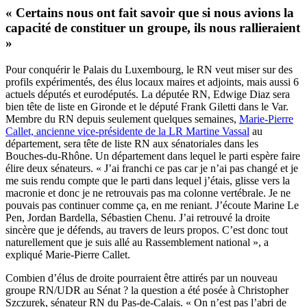
« Certains nous ont fait savoir que si nous avions la
capacité de constituer un groupe, ils nous rallieraient
»
Pour conquérir le Palais du Luxembourg, le RN veut miser sur des
profils expérimentés, des élus locaux maires et adjoints, mais aussi 6
actuels députés et eurodéputés. La députée RN, Edwige Diaz sera
bien tête de liste en Gironde et le député Frank Giletti dans le Var.
Membre du RN depuis seulement quelques semaines,
Marie-Pierre
Callet, ancienne vice-présidente de la LR Martine Vassal
au
département, sera tête de liste RN aux sénatoriales dans les
Bouches-du-Rhône. Un département dans lequel le parti espère faire
élire deux sénateurs. « J’ai franchi ce pas car je n’ai pas changé et je
me suis rendu compte que le parti dans lequel j’étais, glisse vers la
macronie et donc je ne retrouvais pas ma colonne vertébrale. Je ne
pouvais pas continuer comme ça, en me reniant. J’écoute Marine Le
Pen, Jordan Bardella, Sébastien Chenu. J’ai retrouvé la droite
sincère que je défends, au travers de leurs propos. C’est donc tout
naturellement que je suis allé au Rassemblement national », a
expliqué Marie-Pierre Callet.
Combien d’élus de droite pourraient être attirés par un nouveau
groupe RN/UDR au Sénat ? la question a été posée à Christopher
Szczurek, sénateur RN du Pas-de-Calais. « On n’est pas l’abri de