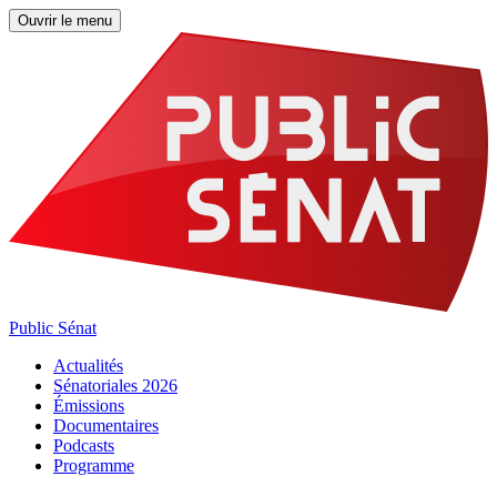
Ouvrir le menu
Public Sénat
Actualités
Sénatoriales 2026
Émissions
Documentaires
Podcasts
Programme