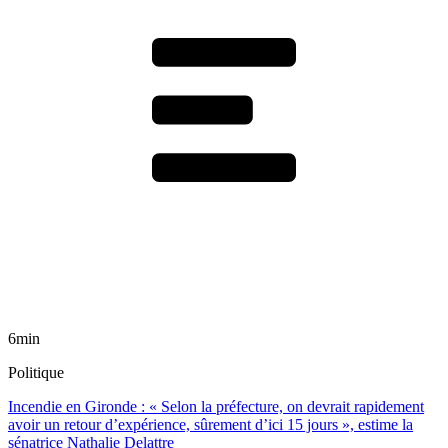
6min
Politique
Incendie en Gironde : « Selon la préfecture, on devrait rapidement
avoir un retour d’expérience, sûrement d’ici 15 jours », estime la
sénatrice Nathalie Delattre