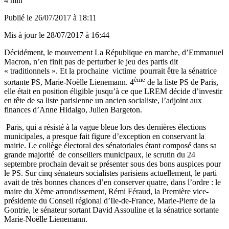
4 min
Publié le
26/07/2017 à 18:11
Mis à jour le
28/07/2017 à 16:44
Décidément, le mouvement La République en marche, d’Emmanuel
Macron, n’en finit pas de perturber le jeu des partis dit
« traditionnels ». Et la prochaine victime pourrait être la sénatrice
ème
sortante PS, Marie-Noëlle Lienemann. 4
de la liste PS de Paris,
elle était en position éligible jusqu’à ce que LREM décide d’investir
en tête de sa liste parisienne un ancien socialiste, l’adjoint aux
finances d’Anne Hidalgo, Julien Bargeton.
Paris, qui a résisté à la vague bleue lors des dernières élections
municipales, a presque fait figure d’exception en conservant la
mairie. Le collège électoral des sénatoriales étant composé dans sa
grande majorité de conseillers municipaux, le scrutin du 24
septembre prochain devait se présenter sous des bons auspices pour
le PS. Sur cinq sénateurs socialistes parisiens actuellement, le parti
avait de très bonnes chances d’en conserver quatre, dans l’ordre : le
maire du Xème arrondissement, Rémi Féraud, la Première vice-
présidente du Conseil régional d’Ile-de-France, Marie-Pierre de la
Gontrie, le sénateur sortant David Assouline et la sénatrice sortante
Marie-Noëlle Lienemann.