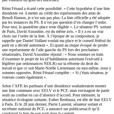
Rémi Féraud a écarté cette possibilité. « Cette hypothèse d’une liste
dissidente est à mettre au crédit des représentants des amis de
Benoît Hamon, je n’en sais pas plus. La liste officielle a été adoptée
par les instances du PS. Il n’est pas question d’en changer l’ordre.
Pour moi, la quatrième place reste éligible ». Le sénateur PS sortant
de Paris, David Assouline, est du même avis. « Il y a eu un vrai
choix sur l’ordre de la liste. À l’époque de sa composition, je
rappelle que Daniel Vaillant voulait ma place et le conseil fédéral du
parti en a décidé autrement ». Et quant au risque évoqué de perdre
une représentante de l’aile gauche du PS lors des prochaines
sénatoriales, David Assouline répond : « Nous sommes en train
d’examiner le projet de loi (d’habilitation autorisant l'exécutif à
légiférer par ordonnances NDLR) sur la réforme du droit du
travail et que ce soit Marie-Noëlle Lienemann ou moi-même, nous y
sommes opposées. Rémi Féraud complète : « Si j’étais sénateur, je
voterais contre également ».
Selon l’AFP, les partisans d’une dissidence souhaiteraient monter
une liste commune avec EELV et le PCF, mais envisagent de partir
seuls au combat en cas d’absence d’accord. Pour mémoire, la
sénatrice écologiste sortante, Esther Benbassa, est tête de liste EELV
à Paris. Et le 28 juin dernier, Pierre Laurent, sénateur sortant et
secrétaire national du PCF, a annoncé sur publicsenat.fr qu’il
conduirait la liste de son parti dans la capitale.