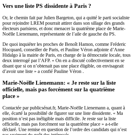
Vers une liste PS dissidente à Paris ?
Or, le chemin fait par Julien Bargeton, qui a quitté le parti socialiste
pour rejoindre LREM pourrait attirer dans son sillage des grands
électeurs parisiens, et donc menacer la quatrième place de Marie-
Noëlle Lienemann, représentante de l’aile de gauche du PS.
De quoi inquiéter les proches de Benoît Hamon, comme Fréderic
Hocquard, conseiller de Paris, et Pauline Véron adjointe d’Anne
Hidalgo à la mairie de Paris, en charge de la démocratie locale, tous
deux interrogé par l’AFP. « On en a discuté collectivement en se
disant que si on n’obtenait pas une place éligible, on envisageait
d’avoir une liste » a confié Pauline Véron .
Marie-Noëlle Lienemann: « Je reste sur la liste
officielle, mais pas forcément sur la quatrième
place »
Contactée par publicsénat.fr, Marie-Noëlle Lienemann a, quant à
elle, écarté la possibilité de figurer sur une liste dissidente. « Ma
position n’est pas inéligible mais difficile. Je reste sur la liste
officielle, mais pas forcément sur la quatrième place » a-t-elle
déclaré. Une remise en question de l’ordre des candidats qui n’est
pas vraiment du goût des intéressés.