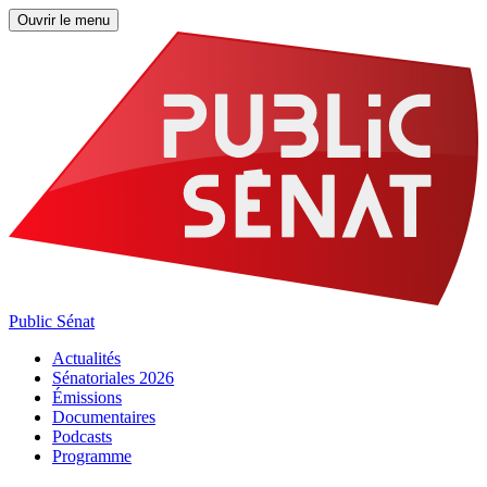
Ouvrir le menu
Public Sénat
Actualités
Sénatoriales 2026
Émissions
Documentaires
Podcasts
Programme