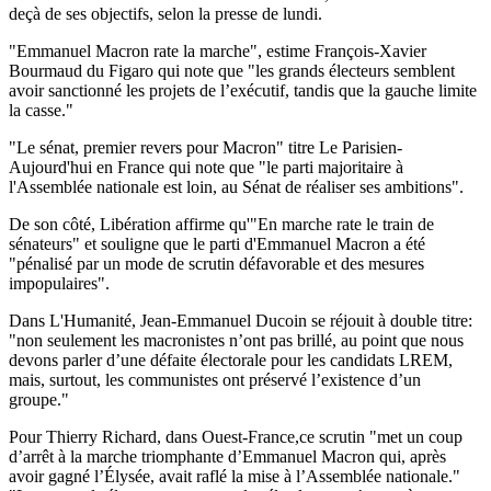
deçà de ses objectifs, selon la presse de lundi.
"Emmanuel Macron rate la marche", estime François-Xavier
Bourmaud du Figaro qui note que "les grands électeurs semblent
avoir sanctionné les projets de l’exécutif, tandis que la gauche limite
la casse."
"Le sénat, premier revers pour Macron" titre Le Parisien-
Aujourd'hui en France qui note que "le parti majoritaire à
l'Assemblée nationale est loin, au Sénat de réaliser ses ambitions".
De son côté, Libération affirme qu'"En marche rate le train de
sénateurs" et souligne que le parti d'Emmanuel Macron a été
"pénalisé par un mode de scrutin défavorable et des mesures
impopulaires".
Dans L'Humanité, Jean-Emmanuel Ducoin se réjouit à double titre:
"non seulement les macronistes n’ont pas brillé, au point que nous
devons parler d’une défaite électorale pour les candidats LREM,
mais, surtout, les communistes ont préservé l’existence d’un
groupe."
Pour Thierry Richard, dans Ouest-France,ce scrutin "met un coup
d’arrêt à la marche triomphante d’Emmanuel Macron qui, après
avoir gagné l’Élysée, avait raflé la mise à l’Assemblée nationale."