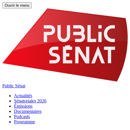
Ouvrir le menu
Public Sénat
Actualités
Sénatoriales 2026
Émissions
Documentaires
Podcasts
Programme