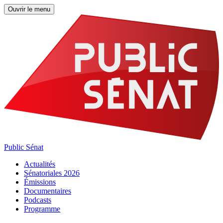
Ouvrir le menu
Public Sénat
Actualités
Sénatoriales 2026
Émissions
Documentaires
Podcasts
Programme