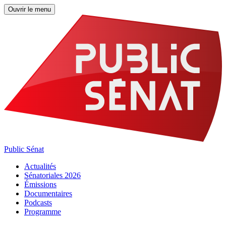
Ouvrir le menu
Public Sénat
Actualités
Sénatoriales 2026
Émissions
Documentaires
Podcasts
Programme