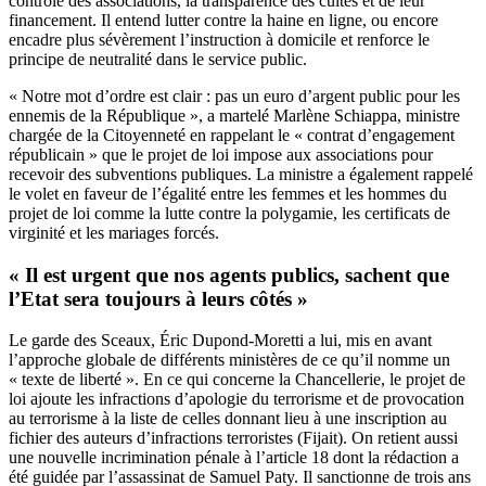
contrôle des associations, la transparence des cultes et de leur
financement. Il entend lutter contre la haine en ligne, ou encore
encadre plus sévèrement l’instruction à domicile et renforce le
principe de neutralité dans le service public.
« Notre mot d’ordre est clair : pas un euro d’argent public pour les
ennemis de la République », a martelé Marlène Schiappa, ministre
chargée de la Citoyenneté en rappelant le « contrat d’engagement
républicain » que le projet de loi impose aux associations pour
recevoir des subventions publiques. La ministre a également rappelé
le volet en faveur de l’égalité entre les femmes et les hommes du
projet de loi comme la lutte contre la polygamie, les certificats de
virginité et les mariages forcés.
« Il est urgent que nos agents publics, sachent que
l’Etat sera toujours à leurs côtés »
Le garde des Sceaux, Éric Dupond-Moretti a lui, mis en avant
l’approche globale de différents ministères de ce qu’il nomme un
« texte de liberté ». En ce qui concerne la Chancellerie, le projet de
loi ajoute les infractions d’apologie du terrorisme et de provocation
au terrorisme à la liste de celles donnant lieu à une inscription au
fichier des auteurs d’infractions terroristes (Fijait). On retient aussi
une nouvelle incrimination pénale à l’article 18 dont la rédaction a
été guidée par l’assassinat de Samuel Paty. Il sanctionne de trois ans