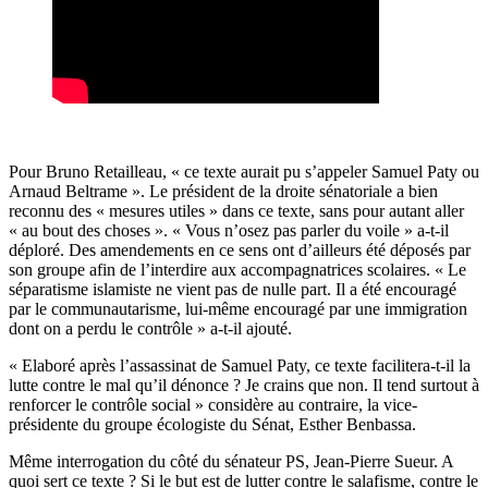
Pour Bruno Retailleau, « ce texte aurait pu s’appeler Samuel Paty ou
Arnaud Beltrame ». Le président de la droite sénatoriale a bien
reconnu des « mesures utiles » dans ce texte, sans pour autant aller
« au bout des choses ». « Vous n’osez pas parler du voile » a-t-il
déploré. Des amendements en ce sens ont d’ailleurs été déposés par
son groupe afin de l’interdire aux accompagnatrices scolaires. « Le
séparatisme islamiste ne vient pas de nulle part. Il a été encouragé
par le communautarisme, lui-même encouragé par une immigration
dont on a perdu le contrôle » a-t-il ajouté.
« Elaboré après l’assassinat de Samuel Paty, ce texte facilitera-t-il la
lutte contre le mal qu’il dénonce ? Je crains que non. Il tend surtout à
renforcer le contrôle social » considère au contraire, la vice-
présidente du groupe écologiste du Sénat, Esther Benbassa.
Même interrogation du côté du sénateur PS, Jean-Pierre Sueur. A
quoi sert ce texte ? Si le but est de lutter contre le salafisme, contre le