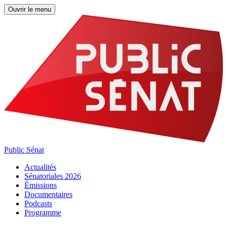
Ouvrir le menu
Public Sénat
Actualités
Sénatoriales 2026
Émissions
Documentaires
Podcasts
Programme