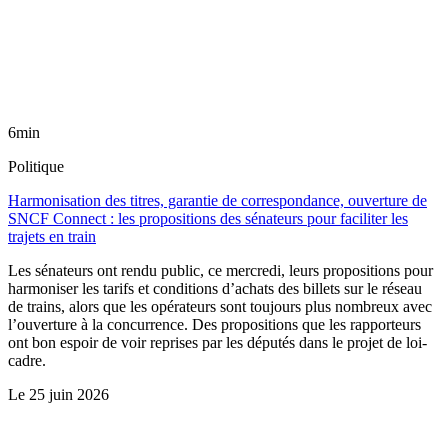
6min
Politique
Harmonisation des titres, garantie de correspondance, ouverture de
SNCF Connect : les propositions des sénateurs pour faciliter les
trajets en train
Les sénateurs ont rendu public, ce mercredi, leurs propositions pour
harmoniser les tarifs et conditions d’achats des billets sur le réseau
de trains, alors que les opérateurs sont toujours plus nombreux avec
l’ouverture à la concurrence. Des propositions que les rapporteurs
ont bon espoir de voir reprises par les députés dans le projet de loi-
cadre.
Le
25 juin 2026