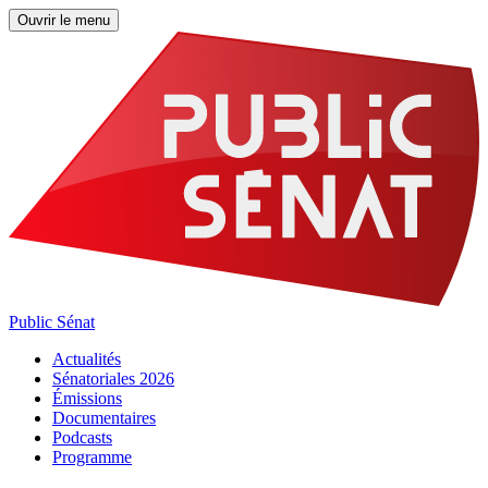
Ouvrir le menu
Public Sénat
Actualités
Sénatoriales 2026
Émissions
Documentaires
Podcasts
Programme