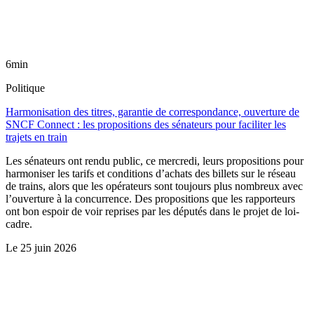
6min
Politique
Harmonisation des titres, garantie de correspondance, ouverture de
SNCF Connect : les propositions des sénateurs pour faciliter les
trajets en train
Les sénateurs ont rendu public, ce mercredi, leurs propositions pour
harmoniser les tarifs et conditions d’achats des billets sur le réseau
de trains, alors que les opérateurs sont toujours plus nombreux avec
l’ouverture à la concurrence. Des propositions que les rapporteurs
ont bon espoir de voir reprises par les députés dans le projet de loi-
cadre.
Le
25 juin 2026