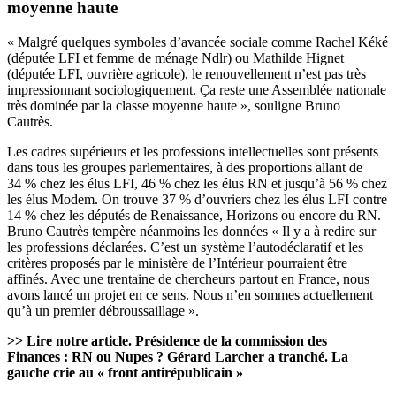
moyenne haute
« Malgré quelques symboles d’avancée sociale comme Rachel Kéké
(députée LFI et femme de ménage Ndlr) ou Mathilde Hignet
(députée LFI, ouvrière agricole), le renouvellement n’est pas très
impressionnant sociologiquement. Ça reste une Assemblée nationale
très dominée par la classe moyenne haute », souligne Bruno
Cautrès.
Les cadres supérieurs et les professions intellectuelles sont présents
dans tous les groupes parlementaires, à des proportions allant de
34 % chez les élus LFI, 46 % chez les élus RN et jusqu’à 56 % chez
les élus Modem. On trouve 37 % d’ouvriers chez les élus LFI contre
14 % chez les députés de Renaissance, Horizons ou encore du RN.
Bruno Cautrès tempère néanmoins les données « Il y a à redire sur
les professions déclarées. C’est un système l’autodéclaratif et les
critères proposés par le ministère de l’Intérieur pourraient être
affinés. Avec une trentaine de chercheurs partout en France, nous
avons lancé un projet en ce sens. Nous n’en sommes actuellement
qu’à un premier débroussaillage ».
>> Lire notre article.
Présidence de la commission des
Finances : RN ou Nupes ? Gérard Larcher a tranché. La
gauche crie au « front antirépublicain »