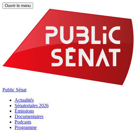
Ouvrir le menu
Public Sénat
Actualités
Sénatoriales 2026
Émissions
Documentaires
Podcasts
Programme