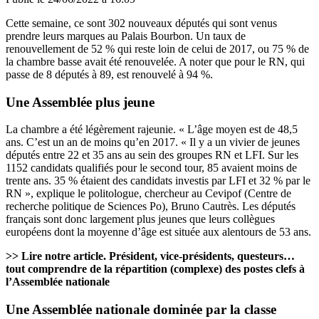
Cette semaine, ce sont 302 nouveaux députés qui sont venus
prendre leurs marques au Palais Bourbon. Un taux de
renouvellement de 52 % qui reste loin de celui de 2017, ou 75 % de
la chambre basse avait été renouvelée. A noter que pour le RN, qui
passe de 8 députés à 89, est renouvelé à 94 %.
Une Assemblée plus jeune
La chambre a été légèrement rajeunie. « L’âge moyen est de 48,5
ans. C’est un an de moins qu’en 2017. « Il y a un vivier de jeunes
députés entre 22 et 35 ans au sein des groupes RN et LFI. Sur les
1152 candidats qualifiés pour le second tour, 85 avaient moins de
trente ans. 35 % étaient des candidats investis par LFI et 32 % par le
RN », explique le politologue, chercheur au Cevipof (Centre de
recherche politique de Sciences Po), Bruno Cautrès. Les députés
français sont donc largement plus jeunes que leurs collègues
européens dont la moyenne d’âge est située aux alentours de 53 ans.
>> Lire notre article
.
Président, vice-présidents, questeurs…
tout comprendre de la répartition (complexe) des postes clefs à
l’Assemblée nationale
Une Assemblée nationale dominée par la classe