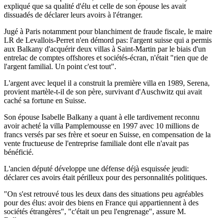
expliqué que sa qualité d'élu et celle de son épouse les avait
dissuadés de déclarer leurs avoirs à l'étranger.
Jugé à Paris notamment pour blanchiment de fraude fiscale, le maire
LR de Levallois-Perret n'en démord pas: l'argent suisse qui a permis
aux Balkany d'acquérir deux villas à Saint-Martin par le biais d'un
entrelac de comptes offshores et sociétés-écran, n'était "rien que de
l'argent familial. Un point c'est tout".
L'argent avec lequel il a construit la première villa en 1989, Serena,
provient martèle-t-il de son père, survivant d'Auschwitz qui avait
caché sa fortune en Suisse.
Son épouse Isabelle Balkany a quant à elle tardivement reconnu
avoir acheté la villa Pamplemousse en 1997 avec 10 millions de
francs versés par ses frère et soeur en Suisse, en compensation de la
vente fructueuse de l'entreprise familiale dont elle n'avait pas
bénéficié.
L'ancien député développe une défense déjà esquissée jeudi:
déclarer ces avoirs était périlleux pour des personnalités politiques.
"On s'est retrouvé tous les deux dans des situations peu agréables
pour des élus: avoir des biens en France qui appartiennent à des
sociétés étrangères", "c'était un peu l'engrenage", assure M.