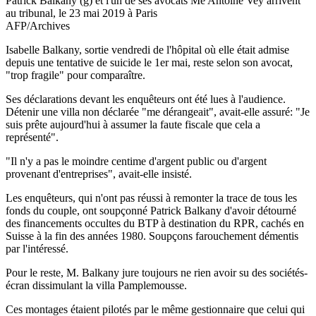
Patrick Balkany (g) et l'un de ses avocats Me Antoine Vey arrivent
au tribunal, le 23 mai 2019 à Paris
AFP/Archives
Isabelle Balkany, sortie vendredi de l'hôpital où elle était admise
depuis une tentative de suicide le 1er mai, reste selon son avocat,
"trop fragile" pour comparaître.
Ses déclarations devant les enquêteurs ont été lues à l'audience.
Détenir une villa non déclarée "me dérangeait", avait-elle assuré: "Je
suis prête aujourd'hui à assumer la faute fiscale que cela a
représenté".
"Il n'y a pas le moindre centime d'argent public ou d'argent
provenant d'entreprises", avait-elle insisté.
Les enquêteurs, qui n'ont pas réussi à remonter la trace de tous les
fonds du couple, ont soupçonné Patrick Balkany d'avoir détourné
des financements occultes du BTP à destination du RPR, cachés en
Suisse à la fin des années 1980. Soupçons farouchement démentis
par l'intéressé.
Pour le reste, M. Balkany jure toujours ne rien avoir su des sociétés-
écran dissimulant la villa Pamplemousse.
Ces montages étaient pilotés par le même gestionnaire que celui qui