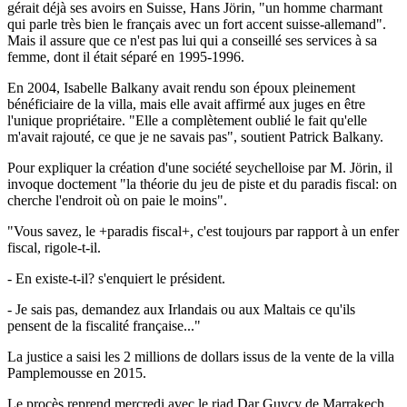
gérait déjà ses avoirs en Suisse, Hans Jörin, "un homme charmant
qui parle très bien le français avec un fort accent suisse-allemand".
Mais il assure que ce n'est pas lui qui a conseillé ses services à sa
femme, dont il était séparé en 1995-1996.
En 2004, Isabelle Balkany avait rendu son époux pleinement
bénéficiaire de la villa, mais elle avait affirmé aux juges en être
l'unique propriétaire. "Elle a complètement oublié le fait qu'elle
m'avait rajouté, ce que je ne savais pas", soutient Patrick Balkany.
Pour expliquer la création d'une société seychelloise par M. Jörin, il
invoque doctement "la théorie du jeu de piste et du paradis fiscal: on
cherche l'endroit où on paie le moins".
"Vous savez, le +paradis fiscal+, c'est toujours par rapport à un enfer
fiscal, rigole-t-il.
- En existe-t-il? s'enquiert le président.
- Je sais pas, demandez aux Irlandais ou aux Maltais ce qu'ils
pensent de la fiscalité française..."
La justice a saisi les 2 millions de dollars issus de la vente de la villa
Pamplemousse en 2015.
Le procès reprend mercredi avec le riad Dar Guycy de Marrakech,