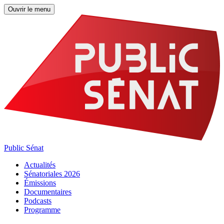
Ouvrir le menu
Public Sénat
Actualités
Sénatoriales 2026
Émissions
Documentaires
Podcasts
Programme