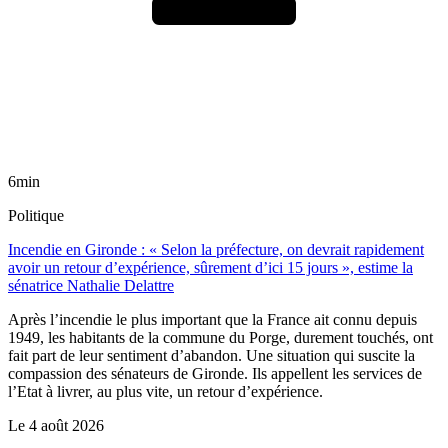
6min
Politique
Incendie en Gironde : « Selon la préfecture, on devrait rapidement
avoir un retour d’expérience, sûrement d’ici 15 jours », estime la
sénatrice Nathalie Delattre
Après l’incendie le plus important que la France ait connu depuis
1949, les habitants de la commune du Porge, durement touchés, ont
fait part de leur sentiment d’abandon. Une situation qui suscite la
compassion des sénateurs de Gironde. Ils appellent les services de
l’Etat à livrer, au plus vite, un retour d’expérience.
Le
4 août 2026