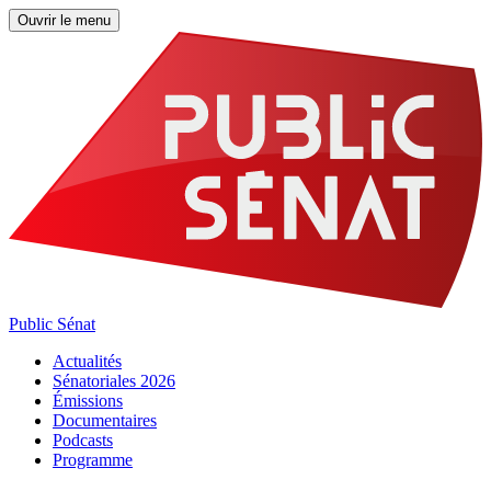
Ouvrir le menu
Public Sénat
Actualités
Sénatoriales 2026
Émissions
Documentaires
Podcasts
Programme