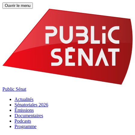
Ouvrir le menu
Public Sénat
Actualités
Sénatoriales 2026
Émissions
Documentaires
Podcasts
Programme