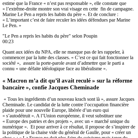
estime que la France « n’est pas responsable », elle constate que
« l’extrême-droite montre son vrai visage en cette fin de campagne.
Marine Le Pen a repris les habits du père ». Et de conclure :
« L’important c’est de faire reculer les idées défendues par Marine
Le Pen. »
"Le Pen a repris les habits du père" selon Poupin
00:23
Quant aux idées du NPA, elle ne manque pas de les rappeler, à
commencer par la lutte des classes. « C’est ce qui fait fonctionner la
société », assure la porte-parole avant d’admettre que le parti a
connu « une défaite idéologique face au libéralisme ».
« Macron m’a dit qu’il avait reculé » sur la réforme
bancaire », confie Jacques Cheminade
« Tous les ingrédients d’un nouveau krach sont là », assure Jacques
Cheminade. Le candidat de la lutte contre l’occupation financière
plaide pour une nouvelle Europe, libérée d’un euro qui
« s’autodétruit ». A l’Union européenne, il veut substituer une
« Europe des patries et des projets », avec un « marché unique du
numérique ». Et pour arriver à ce résultat, il propose de s’inspirer de
la politique de la chaise vide du général de Gaulle, pour « créer un
choc » : « La France ne doit plus faire du suivisme mais taper du