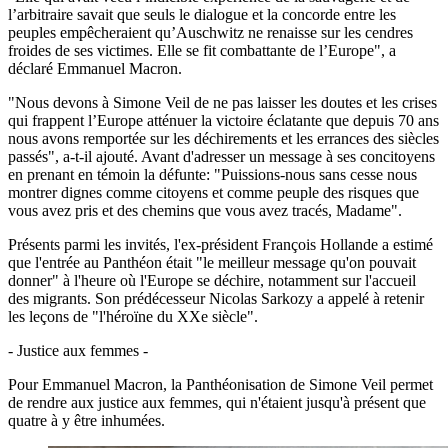
l’arbitraire savait que seuls le dialogue et la concorde entre les
peuples empêcheraient qu’Auschwitz ne renaisse sur les cendres
froides de ses victimes. Elle se fit combattante de l’Europe", a
déclaré Emmanuel Macron.
"Nous devons à Simone Veil de ne pas laisser les doutes et les crises
qui frappent l’Europe atténuer la victoire éclatante que depuis 70 ans
nous avons remportée sur les déchirements et les errances des siècles
passés", a-t-il ajouté. Avant d'adresser un message à ses concitoyens
en prenant en témoin la défunte: "Puissions-nous sans cesse nous
montrer dignes comme citoyens et comme peuple des risques que
vous avez pris et des chemins que vous avez tracés, Madame".
Présents parmi les invités, l'ex-président François Hollande a estimé
que l'entrée au Panthéon était "le meilleur message qu'on pouvait
donner" à l'heure où l'Europe se déchire, notamment sur l'accueil
des migrants. Son prédécesseur Nicolas Sarkozy a appelé à retenir
les leçons de "l'héroïne du XXe siècle".
- Justice aux femmes -
Pour Emmanuel Macron, la Panthéonisation de Simone Veil permet
de rendre aux justice aux femmes, qui n'étaient jusqu'à présent que
quatre à y être inhumées.