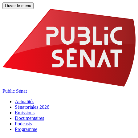
Ouvrir le menu
Public Sénat
Actualités
Sénatoriales 2026
Émissions
Documentaires
Podcasts
Programme