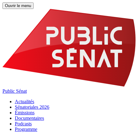
Ouvrir le menu
Public Sénat
Actualités
Sénatoriales 2026
Émissions
Documentaires
Podcasts
Programme