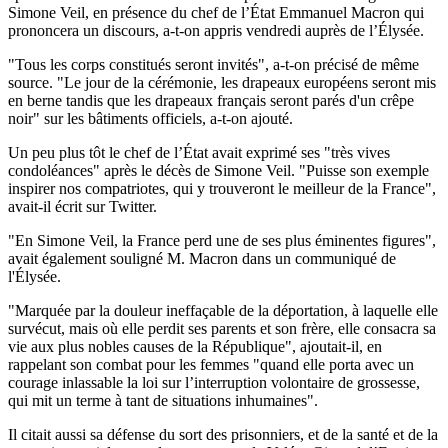
Simone Veil, en présence du chef de l’État Emmanuel Macron qui
prononcera un discours, a-t-on appris vendredi auprès de l’Élysée.
"Tous les corps constitués seront invités", a-t-on précisé de même
source. "Le jour de la cérémonie, les drapeaux européens seront mis
en berne tandis que les drapeaux français seront parés d'un crêpe
noir" sur les bâtiments officiels, a-t-on ajouté.
Un peu plus tôt le chef de l’État avait exprimé ses "très vives
condoléances" après le décès de Simone Veil. "Puisse son exemple
inspirer nos compatriotes, qui y trouveront le meilleur de la France",
avait-il écrit sur Twitter.
"En Simone Veil, la France perd une de ses plus éminentes figures",
avait également souligné M. Macron dans un communiqué de
l'Élysée.
"Marquée par la douleur ineffaçable de la déportation, à laquelle elle
survécut, mais où elle perdit ses parents et son frère, elle consacra sa
vie aux plus nobles causes de la République", ajoutait-il, en
rappelant son combat pour les femmes "quand elle porta avec un
courage inlassable la loi sur l’interruption volontaire de grossesse,
qui mit un terme à tant de situations inhumaines".
Il citait aussi sa défense du sort des prisonniers, et de la santé et de la