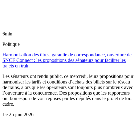
6min
Politique
Harmonisation des titres, garantie de correspondance, ouverture de
SNCF Connect : les propositions des sénateurs pour faciliter les
trajets en train
Les sénateurs ont rendu public, ce mercredi, leurs propositions pour
harmoniser les tarifs et conditions d’achats des billets sur le réseau
de trains, alors que les opérateurs sont toujours plus nombreux avec
l’ouverture à la concurrence. Des propositions que les rapporteurs
ont bon espoir de voir reprises par les députés dans le projet de loi-
cadre.
Le
25 juin 2026