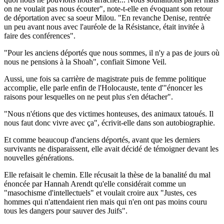
on ne voulait pas nous écouter", note-t-elle en évoquant son retour
de déportation avec sa soeur Milou. "En revanche Denise, rentrée
un peu avant nous avec l'auréole de la Résistance, était invitée à
faire des conférences".
"Pour les anciens déportés que nous sommes, il n'y a pas de jours où
nous ne pensions à la Shoah", confiait Simone Veil.
Aussi, une fois sa carrière de magistrate puis de femme politique
accomplie, elle parle enfin de l'Holocauste, tente d'"énoncer les
raisons pour lesquelles on ne peut plus s'en détacher".
"Nous n'étions que des victimes honteuses, des animaux tatoués. Il
nous faut donc vivre avec ça", écrivit-elle dans son autobiographie.
Et comme beaucoup d'anciens déportés, avant que les derniers
survivants ne disparaissent, elle avait décidé de témoigner devant les
nouvelles générations.
Elle refaisait le chemin. Elle récusait la thèse de la banalité du mal
énoncée par Hannah Arendt qu'elle considérait comme un
"masochisme d'intellectuels" et voulait croire aux "Justes, ces
hommes qui n'attendaient rien mais qui n'en ont pas moins couru
tous les dangers pour sauver des Juifs".