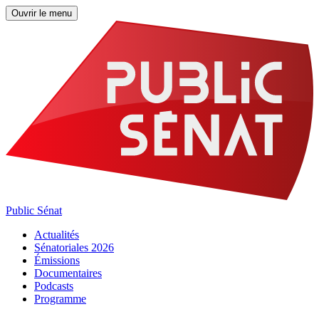
Ouvrir le menu
Public Sénat
Actualités
Sénatoriales 2026
Émissions
Documentaires
Podcasts
Programme