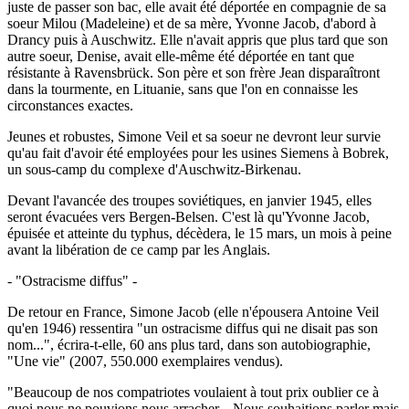
juste de passer son bac, elle avait été déportée en compagnie de sa
soeur Milou (Madeleine) et de sa mère, Yvonne Jacob, d'abord à
Drancy puis à Auschwitz. Elle n'avait appris que plus tard que son
autre soeur, Denise, avait elle-même été déportée en tant que
résistante à Ravensbrück. Son père et son frère Jean disparaîtront
dans la tourmente, en Lituanie, sans que l'on en connaisse les
circonstances exactes.
Jeunes et robustes, Simone Veil et sa soeur ne devront leur survie
qu'au fait d'avoir été employées pour les usines Siemens à Bobrek,
un sous-camp du complexe d'Auschwitz-Birkenau.
Devant l'avancée des troupes soviétiques, en janvier 1945, elles
seront évacuées vers Bergen-Belsen. C'est là qu'Yvonne Jacob,
épuisée et atteinte du typhus, décèdera, le 15 mars, un mois à peine
avant la libération de ce camp par les Anglais.
- "Ostracisme diffus" -
De retour en France, Simone Jacob (elle n'épousera Antoine Veil
qu'en 1946) ressentira "un ostracisme diffus qui ne disait pas son
nom...", écrira-t-elle, 60 ans plus tard, dans son autobiographie,
"Une vie" (2007, 550.000 exemplaires vendus).
"Beaucoup de nos compatriotes voulaient à tout prix oublier ce à
quoi nous ne pouvions nous arracher... Nous souhaitions parler mais