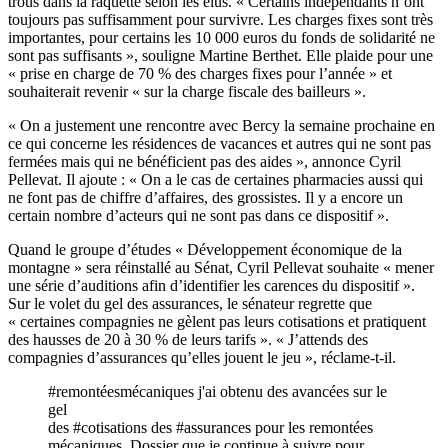
trous dans la raquette selon les élus. « Certains indépendants n’ont
toujours pas suffisamment pour survivre. Les charges fixes sont très
importantes, pour certains les 10 000 euros du fonds de solidarité ne
sont pas suffisants », souligne Martine Berthet. Elle plaide pour une
« prise en charge de 70 % des charges fixes pour l’année » et
souhaiterait revenir « sur la charge fiscale des bailleurs ».
« On a justement une rencontre avec Bercy la semaine prochaine en
ce qui concerne les résidences de vacances et autres qui ne sont pas
fermées mais qui ne bénéficient pas des aides », annonce Cyril
Pellevat. Il ajoute : « On a le cas de certaines pharmacies aussi qui
ne font pas de chiffre d’affaires, des grossistes. Il y a encore un
certain nombre d’acteurs qui ne sont pas dans ce dispositif ».
Quand le groupe d’études « Développement économique de la
montagne » sera réinstallé au Sénat, Cyril Pellevat souhaite « mener
une série d’auditions afin d’identifier les carences du dispositif ».
Sur le volet du gel des assurances, le sénateur regrette que
« certaines compagnies ne gèlent pas leurs cotisations et pratiquent
des hausses de 20 à 30 % de leurs tarifs ». « J’attends des
compagnies d’assurances qu’elles jouent le jeu », réclame-t-il.
#remontéesmécaniques
j'ai obtenu des avancées sur le
gel
des
#cotisations
des
#assurances
pour les remontées
mécaniques. Dossier que je continue à suivre pour