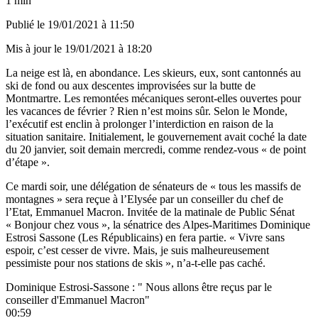
1 min
Publié le
19/01/2021 à 11:50
Mis à jour le
19/01/2021 à 18:20
La neige est là, en abondance. Les skieurs, eux, sont cantonnés au
ski de fond ou aux descentes improvisées sur la butte de
Montmartre. Les remontées mécaniques seront-elles ouvertes pour
les vacances de février ? Rien n’est moins sûr. Selon
le Monde
,
l’exécutif est enclin à prolonger l’interdiction en raison de la
situation sanitaire. Initialement, le gouvernement avait coché la date
du 20 janvier, soit demain mercredi, comme rendez-vous « de point
d’étape ».
Ce mardi soir, une délégation de sénateurs de « tous les massifs de
montagnes » sera reçue à l’Elysée par un conseiller du chef de
l’Etat, Emmanuel Macron. Invitée de la matinale de Public Sénat
« Bonjour chez vous », la sénatrice des Alpes-Maritimes Dominique
Estrosi Sassone (Les Républicains) en fera partie. « Vivre sans
espoir, c’est cesser de vivre. Mais, je suis malheureusement
pessimiste pour nos stations de skis », n’a-t-elle pas caché.
Dominique Estrosi-Sassone : " Nous allons être reçus par le
conseiller d'Emmanuel Macron"
00:59