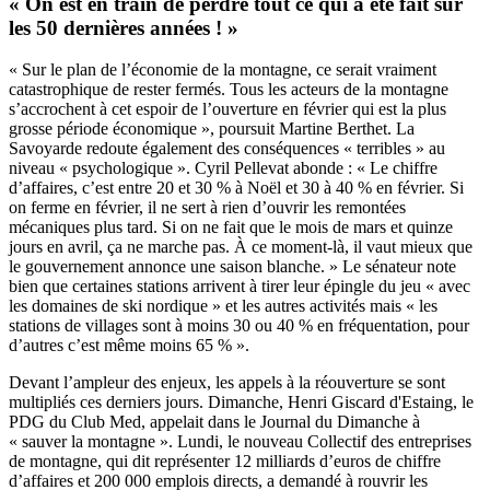
« On est en train de perdre tout ce qui a été fait sur
les 50 dernières années ! »
« Sur le plan de l’économie de la montagne, ce serait vraiment
catastrophique de rester fermés. Tous les acteurs de la montagne
s’accrochent à cet espoir de l’ouverture en février qui est la plus
grosse période économique », poursuit Martine Berthet. La
Savoyarde redoute également des conséquences « terribles » au
niveau « psychologique ». Cyril Pellevat abonde : « Le chiffre
d’affaires, c’est entre 20 et 30 % à Noël et 30 à 40 % en février. Si
on ferme en février, il ne sert à rien d’ouvrir les remontées
mécaniques plus tard. Si on ne fait que le mois de mars et quinze
jours en avril, ça ne marche pas. À ce moment-là, il vaut mieux que
le gouvernement annonce une saison blanche. » Le sénateur note
bien que certaines stations arrivent à tirer leur épingle du jeu « avec
les domaines de ski nordique » et les autres activités mais « les
stations de villages sont à moins 30 ou 40 % en fréquentation, pour
d’autres c’est même moins 65 % ».
Devant l’ampleur des enjeux, les appels à la réouverture se sont
multipliés ces derniers jours. Dimanche, Henri Giscard d'Estaing, le
PDG du Club Med, appelait dans le
Journal du Dimanche
à
« sauver la montagne ». Lundi, le nouveau Collectif des entreprises
de montagne, qui dit représenter 12 milliards d’euros de chiffre
d’affaires et 200 000 emplois directs, a demandé à rouvrir les