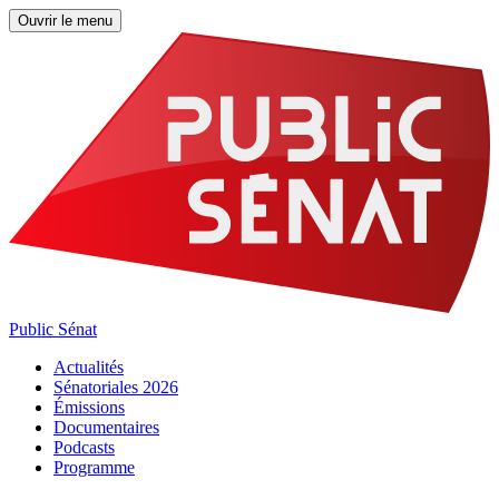
Ouvrir le menu
Public Sénat
Actualités
Sénatoriales 2026
Émissions
Documentaires
Podcasts
Programme