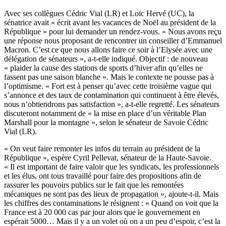
Avec ses collègues Cédric Vial (LR) et Loïc Hervé (UC), la
sénatrice avait « écrit avant les vacances de Noël au président de la
République » pour lui demander un rendez-vous. « Nous avons reçu
une réponse nous proposant de rencontrer un conseiller d’Emmanuel
Macron. C’est ce que nous allons faire ce soir à l’Elysée avec une
délégation de sénateurs », a-t-elle indiqué. Objectif : de nouveau
« plaider la cause des stations de sports d’hiver afin qu’elles ne
fassent pas une saison blanche ». Mais le contexte ne pousse pas à
l’optimisme. « Fort est à penser qu’avec cette troisième vague qui
s’annonce et des taux de contamination qui continuent à être élevés,
nous n’obtiendrons pas satisfaction », a-t-elle regretté. Les sénateurs
discuteront notamment de « la mise en place d’un véritable Plan
Marshall pour la montagne », selon le sénateur de Savoie Cédric
Vial (LR).
« On veut faire remonter les infos du terrain au président de la
République », espère Cyril Pellevat, sénateur de la Haute-Savoie.
« Il est important de faire valoir que les syndicats, les professionnels
et les élus, ont tous travaillé pour faire des propositions afin de
rassurer les pouvoirs publics sur le fait que les remontées
mécaniques ne sont pas des lieux de propagation », ajoute-t-il. Mais
les chiffres des contaminations le résignent : « Quand on voit que la
France est à 20 000 cas par jour alors que le gouvernement en
espérait 5000… Mais il y a un volet où on a un peu d’espoir, c’est la