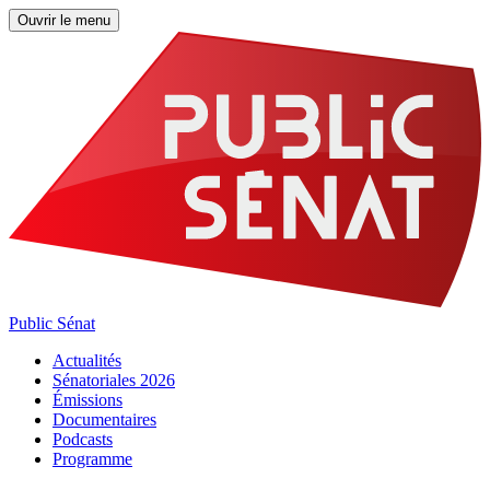
Ouvrir le menu
Public Sénat
Actualités
Sénatoriales 2026
Émissions
Documentaires
Podcasts
Programme