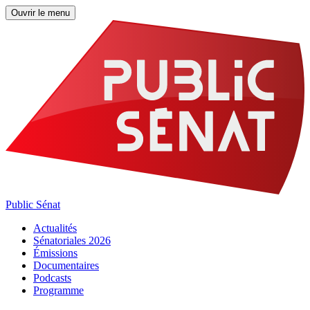
Ouvrir le menu
Public Sénat
Actualités
Sénatoriales 2026
Émissions
Documentaires
Podcasts
Programme