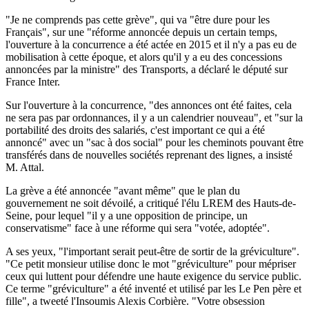
"Je ne comprends pas cette grève", qui va "être dure pour les
Français", sur une "réforme annoncée depuis un certain temps,
l'ouverture à la concurrence a été actée en 2015 et il n'y a pas eu de
mobilisation à cette époque, et alors qu'il y a eu des concessions
annoncées par la ministre" des Transports, a déclaré le député sur
France Inter.
Sur l'ouverture à la concurrence, "des annonces ont été faites, cela
ne sera pas par ordonnances, il y a un calendrier nouveau", et "sur la
portabilité des droits des salariés, c'est important ce qui a été
annoncé" avec un "sac à dos social" pour les cheminots pouvant être
transférés dans de nouvelles sociétés reprenant des lignes, a insisté
M. Attal.
La grève a été annoncée "avant même" que le plan du
gouvernement ne soit dévoilé, a critiqué l'élu LREM des Hauts-de-
Seine, pour lequel "il y a une opposition de principe, un
conservatisme" face à une réforme qui sera "votée, adoptée".
A ses yeux, "l'important serait peut-être de sortir de la gréviculture".
"Ce petit monsieur utilise donc le mot "gréviculture" pour mépriser
ceux qui luttent pour défendre une haute exigence du service public.
Ce terme "gréviculture" a été inventé et utilisé par les Le Pen père et
fille", a tweeté l'Insoumis Alexis Corbière. "Votre obsession