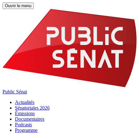
Ouvrir le menu
Public Sénat
Actualités
Sénatoriales 2026
Émissions
Documentaires
Podcasts
Programme