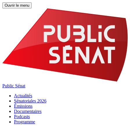
Ouvrir le menu
Public Sénat
Actualités
Sénatoriales 2026
Émissions
Documentaires
Podcasts
Programme