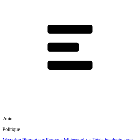
2min
Politique
Mazarine Pingeot sur François Mitterrand : « J'étais insolente avec