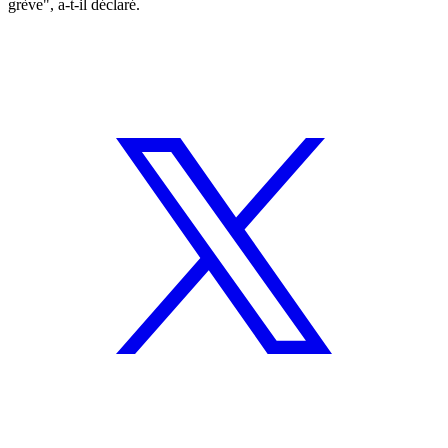
grève", a-t-il déclaré.