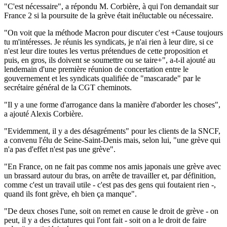
"C'est nécessaire", a répondu M. Corbière, à qui l'on demandait sur
France 2 si la poursuite de la grève était inéluctable ou nécessaire.
"On voit que la méthode Macron pour discuter c'est +Cause toujours
tu m'intéresses. Je réunis les syndicats, je n'ai rien à leur dire, si ce
n'est leur dire toutes les vertus prétendues de cette proposition et
puis, en gros, ils doivent se soumettre ou se taire+", a-t-il ajouté au
lendemain d'une première réunion de concertation entre le
gouvernement et les syndicats qualifiée de "mascarade" par le
secrétaire général de la CGT cheminots.
"Il y a une forme d'arrogance dans la manière d'aborder les choses",
a ajouté Alexis Corbière.
"Evidemment, il y a des désagréments" pour les clients de la SNCF,
a convenu l'élu de Seine-Saint-Denis mais, selon lui, "une grève qui
n'a pas d'effet n'est pas une grève".
"En France, on ne fait pas comme nos amis japonais une grève avec
un brassard autour du bras, on arrête de travailler et, par définition,
comme c'est un travail utile - c'est pas des gens qui foutaient rien -,
quand ils font grève, eh bien ça manque".
"De deux choses l'une, soit on remet en cause le droit de grève - on
peut, il y a des dictatures qui l'ont fait - soit on a le droit de faire