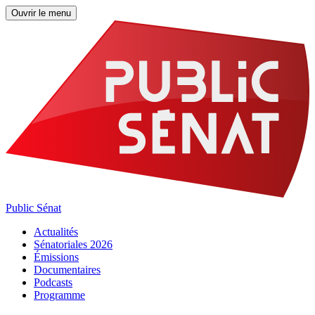
Ouvrir le menu
Public Sénat
Actualités
Sénatoriales 2026
Émissions
Documentaires
Podcasts
Programme