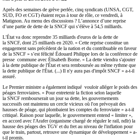
Après des semaines de grève perlée, cinq syndicats (UNSA, CGT,
SUD, FO et CGT) étaient reçus à tour de rôle, ce vendredi, à
Matignon. Au menu des discussions ? L’annonce d’une reprise
d’une partie de dette de la SNCF qui s’élève à 54,5 milliards.
L'État va donc reprendre 35 milliards d'euros de la dette de
la SNCF, dont 25 milliards en 2020. « Cette reprise constitue un
engagement sans précédent de la nation et du contribuable en faveur
de la SNCF » s’est félicité Édouard Philippe lors de la conférence de
presse commune avec Élisabeth Borne. « La dette viendra s'ajouter
à la dette publique de l'État et sera remboursée au même rythme que
la dette publique de l'État. (...) Il n'y aura pas d'impôt SNCF » a-t-il
assuré.
Le Premier ministre a également indiqué vouloir alléger le poids des
péages ferroviaires. « Pour entretenir la fiction selon laquelle
la SNCF rembourserait un jour sa dette, les gouvernements
successifs ont maintenu un cercle vicieux où l'on prévoyait des
hausses de péage, qui plombaient les comptes du ferroviaire » a-t-il
critiqué. Raison pour laquelle, le gouvernement entend « limiter »,
en accord avec l'Arafer (organisme chargé de réguler le rail, ndlr) la
hausse des péages des TGV et du fret au niveau de l'inflation pour
que le train, partout, retrouve une dynamique de développement » a-
t-il promis.