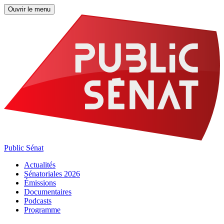
Ouvrir le menu
Public Sénat
Actualités
Sénatoriales 2026
Émissions
Documentaires
Podcasts
Programme